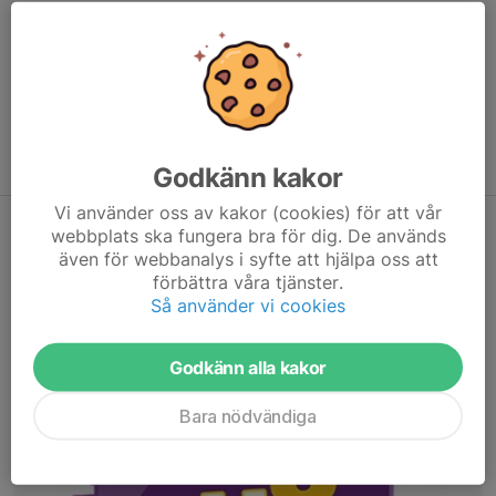
Varje år delar Svenska Spel via Gräsroten ut miljoner kronor till
föreningar i Sverige. Genom att välja
Sandvikens
gymnastikavd. gymnastik
när du spelar i butik och online bidrar
du automatiskt till vår förening. Det kostar ingenting extra att
vara med.
Stötta oss via Gräsroten
Godkänn kakor
Vi använder oss av kakor (cookies) för att vår
BingoLotto
webbplats ska fungera bra för dig. De används
även för webbanalys i syfte att hjälpa oss att
förbättra våra tjänster.
Så använder vi cookies
Godkänn alla kakor
Bara nödvändiga