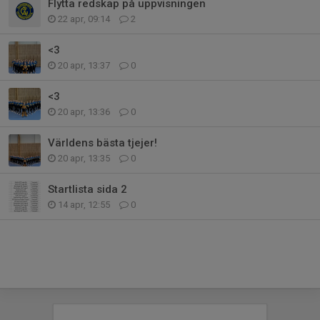
Flytta redskap på uppvisningen
22 apr, 09:14
2
<3
20 apr, 13:37
0
<3
20 apr, 13:36
0
Världens bästa tjejer!
20 apr, 13:35
0
Startlista sida 2
14 apr, 12:55
0