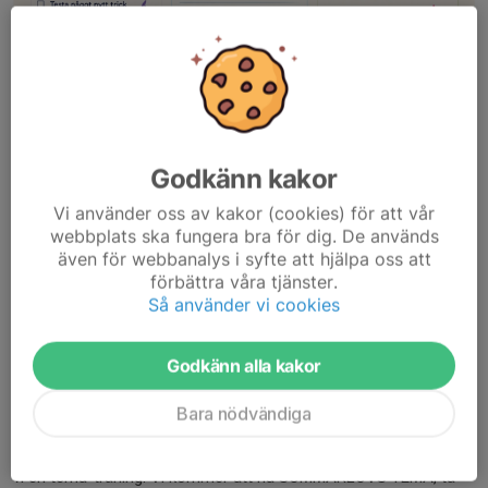
Hej tjejer!
Godkänn kakor
Hoppas ni har ett fantastiskt sommarlov! Här kommer en
Vi använder oss av kakor (cookies) för att vår
utmaning till er! Skriv ut ett blad för varje vecka och fyll i varje
webbplats ska fungera bra för dig. De används
vecka! Lycka till så ses vi snart 🌸 Med vänlig hälsning, ledarna
även för webbanalys i syfte att hjälpa oss att
Läs mer
förbättra våra tjänster.
Så använder vi cookies
Tema-träning 21/5
Godkänn alla kakor
19 maj, 21:52
0 kommentarer
Hejsan allihopa!
Bara nödvändiga
På torsdag är det sista träningen innan avslutningen och då kör
vi en tema-träning. Vi kommer att ha SOMMARLOVS TEMA, ta