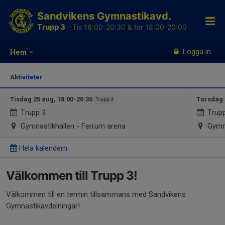
Sandvikens Gymnastikavd.
Trupp 3
- Tis 18:00-20:30 & tor 18:00-20:00
Logga in
Hem
Aktiviteter
Tisdag 25 aug, 18:00-20:30
Torsdag 
Trupp 3
Trupp 3
Trupp
Gymnastikhallen - Ferrum arena
Gymna
Hela kalendern
Välkommen till Trupp 3!
Välkommen till en termin tillsammans med Sandvikens
Gymnastikavdelningar!