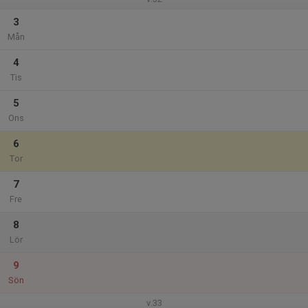
3
Mån
4
Tis
5
Ons
6
Tor
7
Fre
8
Lör
9
Sön
v.33