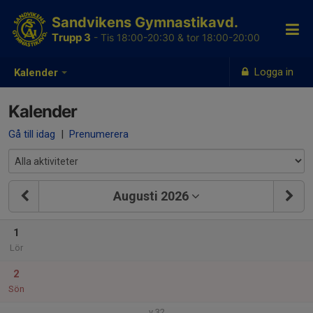
Sandvikens Gymnastikavd.
Trupp 3
- Tis 18:00-20:30 & tor 18:00-20:00
Logga in
Kalender
Kalender
Gå till idag
|
Prenumerera
Augusti 2026
1
Lör
2
Sön
v.32