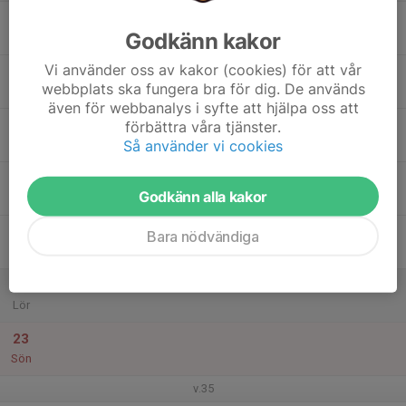
17
Godkänn kakor
Mån
Vi använder oss av kakor (cookies) för att vår
18
webbplats ska fungera bra för dig. De används
Tis
även för webbanalys i syfte att hjälpa oss att
19
förbättra våra tjänster.
Så använder vi cookies
Ons
20
Godkänn alla kakor
Tor
21
Bara nödvändiga
Fre
22
Lör
23
Sön
v.35