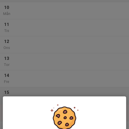
10
Mån
11
Tis
12
Ons
13
Tor
14
Fre
15
Lör
16
Sön
v.34