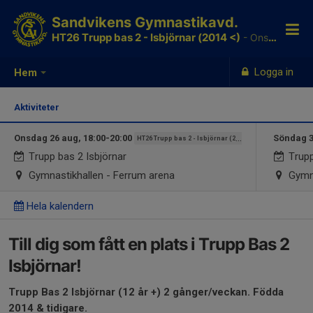
Sandvikens Gymnastikavd.
HT26 Trupp bas 2 - Isbjörnar (2014 <)
- Ons. 18:00-20:00 & Sön. 16:00-18:00
Logga in
Hem
Aktiviteter
Onsdag 26 aug, 18:00-20:00
Söndag 3
HT26 Trupp bas 2 - Isbjörnar (2014 <)
Trupp bas 2 Isbjörnar
Trupp
Gymnastikhallen - Ferrum arena
Gymna
Hela kalendern
Till dig som fått en plats i Trupp Bas 2
Isbjörnar!
Trupp Bas 2 Isbjörnar (12 år +) 2 gånger/veckan. Födda
2014 & tidigare.