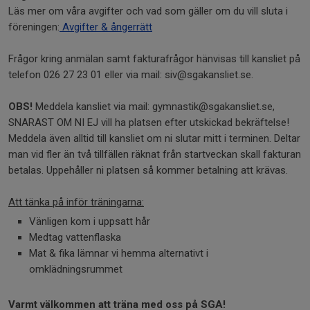
Läs mer om våra avgifter och vad som gäller om du vill sluta i
föreningen:
Avgifter & ångerrätt
Frågor kring anmälan samt fakturafrågor hänvisas till kansliet på
telefon 026 27 23 01 eller via mail: siv@sgakansliet.se.
OBS!
Meddela kansliet via mail: gymnastik@sgakansliet.se,
SNARAST OM NI EJ vill ha platsen efter utskickad bekräftelse!
Meddela även alltid till kansliet om ni slutar mitt i terminen. Deltar
man vid fler än två tillfällen räknat från startveckan skall fakturan
betalas. Uppehåller ni platsen så kommer betalning att krävas.
Att tänka på inför träningarna:
Vänligen kom i uppsatt hår
Medtag vattenflaska
Mat & fika lämnar vi hemma alternativt i
omklädningsrummet
Varmt välkommen att träna med oss på SGA!