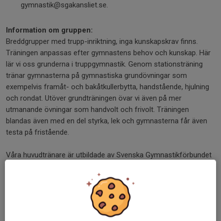
gymnastik@sgakansliet.se.
Information om gruppen:
Breddgrupper med trupp-inriktning, inga kunskapskrav finns.
Träningen anpassas efter gymnastens behov och kunskap. Här
lär vi oss grunderna i truppgymnastik. Genom stationsträning
tränar gymnasterna på gymnastiska grundövningar som
exempelvis framåt- och bakåtkullerbytta, handstående, hjulning
och rondat. Utöver grundträningen övar vi även på mer
utmanande övningar som handvolt och frivolt. Träningen
blandas även med en del styrka, lek och gymnasterna får även
testa på fristående.
Våra huvudtränare är utbildade av Svenska Gymnastikförbundet
inom barngymnastik och har utbildningarna Intro Svensk
Gymnastik, Gymnastikens Baskurs och Truppgymnastik A.
Möjlighet till att vara med på någon tävling under terminen kan
även finnas i dessa trupper.