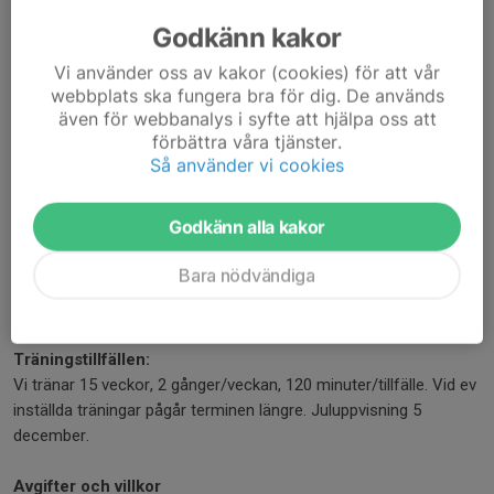
Förkunskaper:
Godkänn kakor
Inga förkunskaper krävs.
Vi använder oss av kakor (cookies) för att vår
webbplats ska fungera bra för dig. De används
Ålder:
även för webbanalys i syfte att hjälpa oss att
Födda 2014 & tidigare.
förbättra våra tjänster.
Så använder vi cookies
Föräldrar & anhöriga:
Gymnasterna gympar själva utan vårdnadshavare i
Godkänn alla kakor
hallen. Vårdnadshavare kan exempelvis träna på GYMMIX under
tiden, sitta i uppehållsrummet, vara utanför hallen eller åka iväg
Bara nödvändiga
en stund. Ledarna har telefonnummer till alla vårdnadshavare
och ringer om det skulle uppstå något.
Träningstillfällen:
Vi tränar 15 veckor, 2 gånger/veckan, 120 minuter/tillfälle. Vid ev
inställda träningar pågår terminen längre. Juluppvisning 5
december.
Avgifter och villkor