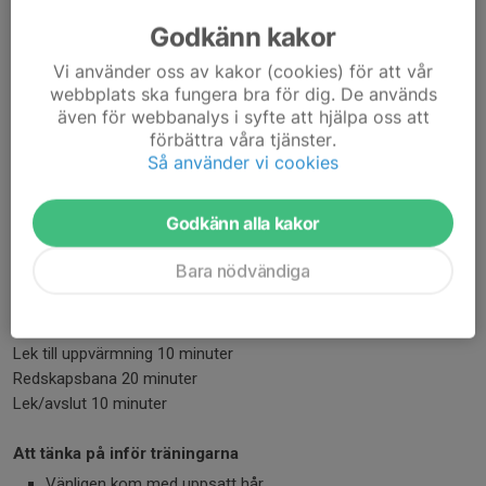
2-4 år.
Godkänn kakor
Föräldrar & anhöriga
Vi använder oss av kakor (cookies) för att vår
En medföljande förälder eller anhörig deltar alltid tillsammans
webbplats ska fungera bra för dig. De används
med barnet. Syskon får inte följa med (undantag för ammande
även för webbanalys i syfte att hjälpa oss att
syskon). OBS. Endast en vuxen per barn.
förbättra våra tjänster.
Så använder vi cookies
Träningstillfällen & våruppvisning
Vi tränar 15 veckor, 1 gång/veckan, 45 minuter/tillfälle. Vid
Godkänn alla kakor
inställda träningar förlängs terminen. Juluppvisning den 5
december.
Bara nödvändiga
Träningsupplägg
Samling 5 minuter
Lek till uppvärmning 10 minuter
Redskapsbana 20 minuter
Lek/avslut 10 minuter
Att tänka på inför träningarna
Vänligen kom med uppsatt hår