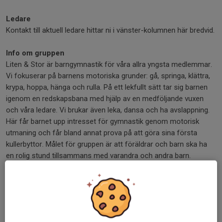
Ledare
Kontakt till aktuell ledare hittar ni i vänster-kolumnen här bredvid.
Info om gruppen
Liten & Stor är barngymnastik för våra allra yngsta medlemmar.
Vi fokuserar på barnens motoriska grunder: gå, springa, klättra,
krypa, hoppa, hänga och rulla. På ett lekfullt sätt tar sig barnen
igenom en redskapsbana med hjälp av en medföljande vuxen
och våra ledare. Vi brukar även leka, dansa och ha avslappning.
Här får barnet upp intresset för gymnastik genom motorisk
utmaning och får bland annat prova på att göra sina första
kullerbyttor. Målet för gruppen är att föräldrar och barn ska ha
en rolig stund tillsammans med varandra och andra barn.
Förutsättningar
Barnet ska kunna gå. Anhörig tränar tillsammans med barnet.
Ålder