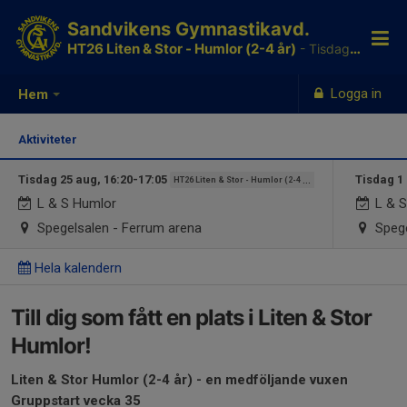
Sandvikens Gymnastikavd.
HT26 Liten & Stor - Humlor (2-4 år)
- Tisdagar 16:20-17:05
Logga in
Hem
Aktiviteter
Tisdag 25 aug, 16:20-17:05
Tisdag 1 
HT26 Liten & Stor - Humlor (2-4 år)
L & S Humlor
L & S
Spegelsalen - Ferrum arena
Spege
Hela kalendern
Till dig som fått en plats i Liten & Stor
Humlor!
Liten & Stor Humlor (2-4 år) - en medföljande vuxen
Gruppstart vecka 35