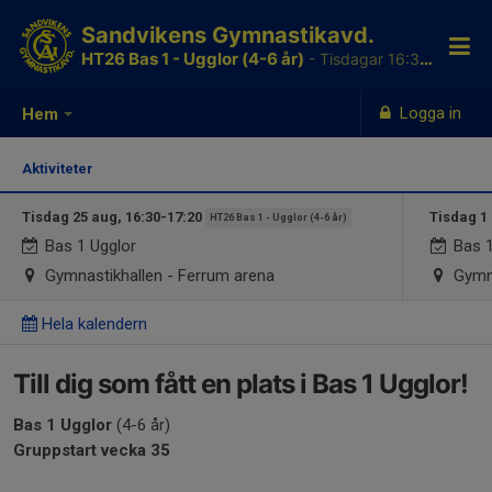
Sandvikens Gymnastikavd.
HT26 Bas 1 - Ugglor (4-6 år)
- Tisdagar 16:30-17:20
Logga in
Hem
Aktiviteter
Tisdag 25 aug, 16:30-17:20
Tisdag 1 
HT26 Bas 1 - Ugglor (4-6 år)
Bas 1 Ugglor
Bas 1
Gymnastikhallen - Ferrum arena
Gymna
Hela kalendern
Till dig som fått en plats i Bas 1 Ugglor!
Bas 1 Ugglor
(4-6 år)
Gruppstart vecka 35