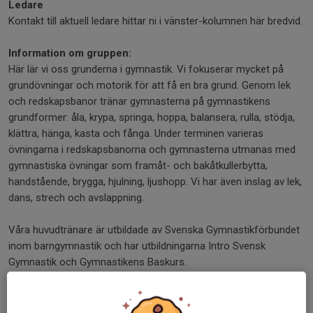
Ledare
Kontakt till aktuell ledare hittar ni i vänster-kolumnen här bredvid.
Information om gruppen:
Här lär vi oss grunderna i gymnastik. Vi fokuserar mycket på
grundövningar och motorik för att få en bra grund. Genom lek
och redskapsbanor tränar gymnasterna på gymnastikens
grundformer: åla, krypa, springa, hoppa, balansera, rulla, stödja,
klättra, hänga, kasta och fånga. Under terminen varieras
övningarna i redskapsbanorna och gymnasterna utmanas med
gymnastiska övningar som framåt- och bakåtkullerbytta,
handstående, brygga, hjulning, ljushopp. Vi har även inslag av lek,
dans, strech och avslappning.
Våra huvudtränare är utbildade av Svenska Gymnastikförbundet
inom barngymnastik och har utbildningarna Intro Svensk
Gymnastik och Gymnastikens Baskurs.
Förkunskaper:
Inga förkunskaper krävs.