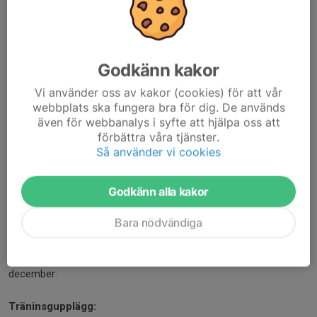
Ålder:
4-6 år.
Godkänn kakor
Föräldrar & anhöriga:
Vi använder oss av kakor (cookies) för att vår
Gymnasterna gympar själva utan vårdnadshavare i
webbplats ska fungera bra för dig. De används
hallen. Vårdnadshavare kan exempelvis träna på GYMMIX under
även för webbanalys i syfte att hjälpa oss att
tiden, sitta i uppehållsrummet, vara utanför hallen eller åka iväg
förbättra våra tjänster.
en stund. Ledarna har telefonnummer till alla vårdnadshavare
Så använder vi cookies
och ringer om det skulle uppstå något. Känner man att barnet
inte är redo att lämnas ensam eller behöver extra stöd,
Godkänn alla kakor
rekommenderar vi att man anmäler sig som
hjälpförälder
.
Bara nödvändiga
Träningstillfällen:
Vi tränar 15 veckor, 1 gång/veckan, 50 minuter/tillfälle. Vid ev
inställda träningar pågår terminen längre. Juluppvisning 5
december.
Träninsgupplägg: