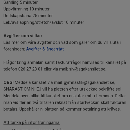
Samling 5 minuter
Uppvärmning 10 minuter
Redskapsbana 25 minuter
Lek/avslappning/stretch/avslut 10 minuter
Avgifter och villkor
Läs mer om våra avgifter och vad som gäller om du vill sluta i
föreningen:
Avgifter & ångerrätt
Frågor kring anmälan samt fakturafrågor hänvisas till kansliet på
telefon 026 27 23 01 eller via mail: siv@sgakansliet.se.
OBS!
Meddela kansliet via mail: gymnastik@sgakansliet.se,
SNARAST OM NI EJ vill ha platsen efter utskickad bekräftelse!
Meddela även alltid till kansliet om ni slutar mitt i terminen. Deltar
man vid fler än två tillfällen räknat från startveckan skall fakturan
betalas. Uppehåller ni platsen så kommer betalning att krävas.
Att tänka på inför träningarna: