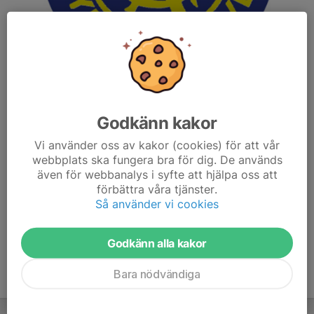
Godkänn kakor
I SGA har vi som målsättning att ha verksamheter för alla
åldrar. Vi erbjuder barngymnastik, truppgymnastik, AG-
Vi använder oss av kakor (cookies) för att vår
gymnastik, parkour, vuxentrupp16år+, Gymmix
webbplats ska fungera bra för dig. De används
även för webbanalys i syfte att hjälpa oss att
gruppträning och Gymnastikträning 65+
förbättra våra tjänster.
Så använder vi cookies
Vi är den största ungdomsföreningen i kommunen och vi har ca
1200 medlemmar.
Godkänn alla kakor
Bara nödvändiga