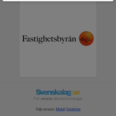
För
smarta
idrottsföreningar
Välj version:
Mobil
|
Desktop