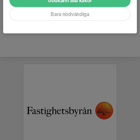
Godkänn alla kakor
BAS 1 (4-6 år)
BAS 2 (6-8 år)
Bara nödvändiga
PARKOUR 1 & 2