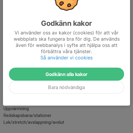
hallen. Vårdnadshavare kan exempelvis träna i GYMMIX
gruppträningsgrupper under tiden, sitta i uppehållsrummet, vara
utanför hallen eller åka iväg en stund. Ledarna har
Godkänn kakor
telefonnummer till alla vårdnadshavare och ringer om det skulle
Vi använder oss av kakor (cookies) för att vår
uppstå något.
webbplats ska fungera bra för dig. De används
även för webbanalys i syfte att hjälpa oss att
Träningstillfällen
förbättra våra tjänster.
Vi tränar 15 veckor, 1 gång/veckan, 90 minuter/tillfälle. Vid ev.
Så använder vi cookies
inställda träningar förlängs terminen.
Godkänn alla kakor
Vad kostar det?
Se alla avgifter här
Bara nödvändiga
Träningsupplägg
Samling 5 minuter
Uppvärmning
Redskapsbana/stationer
Lek/stretch/avslappning/avslut