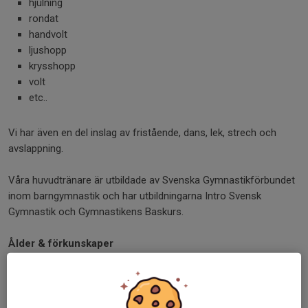
hjulning
rondat
handvolt
ljushopp
krysshopp
volt
etc..
Vi har även en del inslag av fristående, dans, lek, strech och
avslappning.
Våra huvudtränare är utbildade av Svenska Gymnastikförbundet
inom barngymnastik och har utbildningarna Intro Svensk
Gymnastik och Gymnastikens Baskurs.
Ålder & förkunskaper
8-10 år. Inga förkunskaper krävs.
Föräldrar & anhöriga
Gymnasterna gympar själva utan vårdnadshavare i