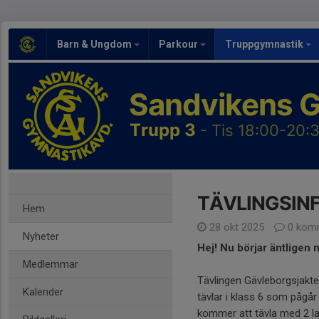
Barn & Ungdom
Parkour
Truppgymnastik
Sandvikens 
Trupp 3
- Tis 18:00-20:3
TÄVLINGSINFO
Hem
28 okt 2025
0 kom
Nyheter
Hej! Nu börjar äntligen 
Medlemmar
Tävlingen Gävleborgsjakten
Kalender
tävlar i klass 6 som pågå
kommer att tävla med 2 lag