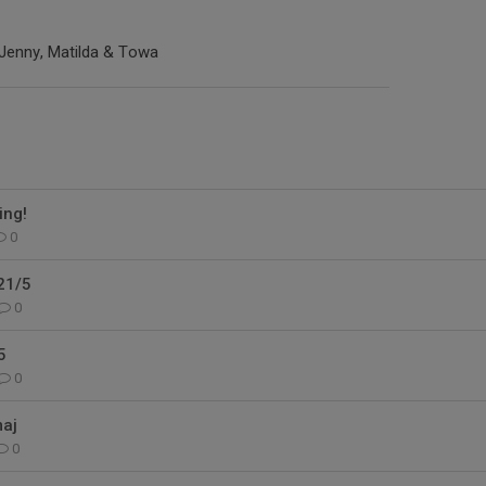
 Jenny, Matilda & Towa
ng!
0
21/5
0
5
0
maj
0