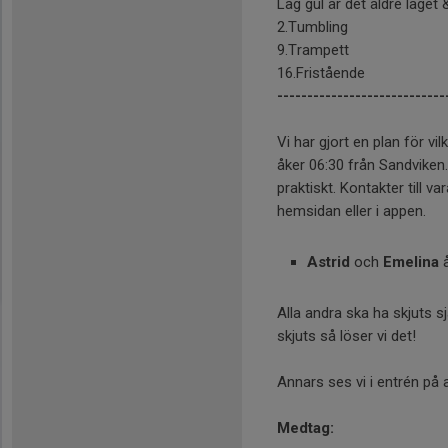
Lag gul är det äldre lage
2.Tumbling
9.Trampett
16.Fristående
----------------------------
Vi har gjort en plan för vil
åker 06:30 från Sandviken.
praktiskt. Kontakter till 
hemsidan eller i appen.
Astrid
och
Emelina
å
Alla andra ska ha skjuts
skjuts så löser vi det!
Annars ses vi i entrén på a
Medtag: