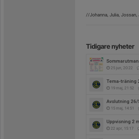
//Johanna, Julia, Jossan,
Tidigare nyheter
Sommarutmani
25 jun, 20:22
Tema-träning 
19 maj, 21:52
Avslutning 26/
15 maj, 14:51
Uppvisning 2 
22 apr, 15:17