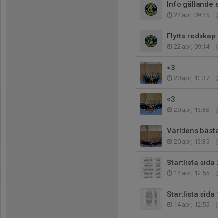
Info gällande
22 apr, 09:25
Flytta redskap
22 apr, 09:14
<3
20 apr, 13:37
<3
20 apr, 13:36
Världens bästa 
20 apr, 13:35
Startlista sida 
14 apr, 12:55
Startlista sida 
14 apr, 12:55