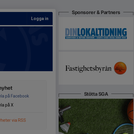
Sponsorer & Partners
Logga in
nyhet
Stötta SGA
la på Facebook
la på X
heter via RSS