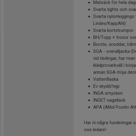
Matsäck för hela dage
Svarta tights och svar
Svarta nylonleggings t
Lindex/KappAhl)
Svarta kortstrumpor
BH/Topp + trosor som
Borste, snoddar, hårn
SGA - overalljacka (D
vid tävlingar, har ma
klädprovarkväll i bör
annan SGA-tröja den
Vattenflaska
Ev skydd/tejp
INGA smycken
INGET nagellack
APA (Alltid Positiv Atti
Har ni några funderingar 
oss ledare!