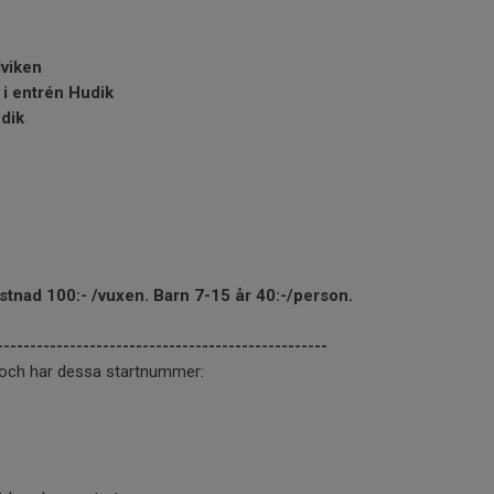
viken
i entrén Hudik
dik
stnad 100:- /vuxen. Barn 7-15 år 40:-/person.
--------------------------------------------------
t och har dessa startnummer: