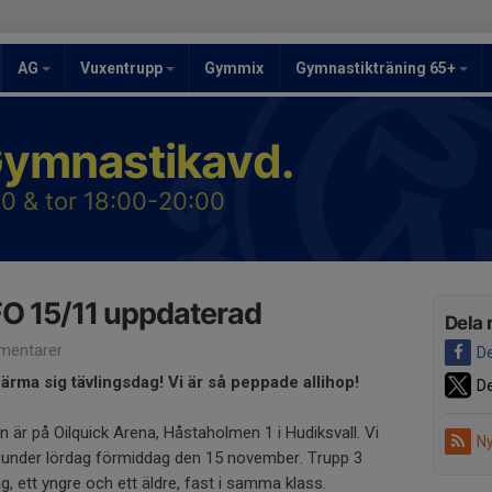
AG
Vuxentrupp
Gymmix
Gymnastikträning 65+
Gymnastikavd.
0 & tor 18:00-20:00
 15/11 uppdaterad
Dela 
mentarer
De
närma sig tävlingsdag! Vi är så peppade allihop!
De
 är på Oilquick Arena, Håstaholmen 1 i Hudiksvall. Vi
Ny
r under lördag förmiddag den 15 november. Trupp 3
, ett yngre och ett äldre, fast i samma klass.