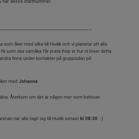
t & har dessa startnummer:
--------------------------------------------------
ka som åker med vilka till Hudik och vi planerar att alla
 Ni som ska samåka får prata ihop er hur ni löser detta
varandra finns under kontakter på gruppsidan på
ker med
Johanna
 själva. Återkom om det är någon mer som behöver
renan när alla tagit sig till Hudik senast
kl 08:30
:-)