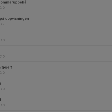
 sommaruppehåll
0
 på uppvisningen
2
0
0
tjejer!
0
2
0
1
0