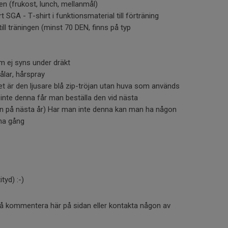
n (frukost, lunch, mellanmål)
t SGA - T-shirt i funktionsmaterial till förträning
ill träningen (minst 70 DEN, finns på typ
 ej syns under dräkt
ålar, hårspray
et är den ljusare blå zip-tröjan utan huva som används
n inte denna får man beställa den vid nästa
jan på nästa år) Har man inte denna kan man ha någon
na gång
tyd) :-)
så kommentera här på sidan eller kontakta någon av